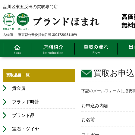
品川区東五反田の買取専門店
古物商
東京都公安委員会許可 302172016119号
買取お申込
買取品目一覧
貴金属
下記のメールフォームに必要
ブランド時計
お申込み内容
ブランド品
お名前
宝石・ダイヤ
フリガナ