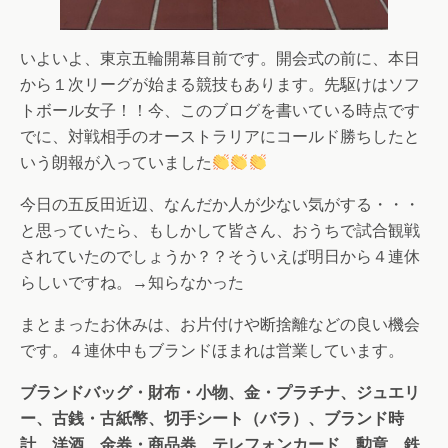
いよいよ、東京五輪開幕目前です。開会式の前に、本日
から１次リーグが始まる競技もあります。先駆けはソフ
トボール女子！！今、このブログを書いている時点です
でに、対戦相手のオーストラリアにコールド勝ちしたと
いう朗報が入っていました
今日の五反田近辺、なんだか人が少ない気がする・・・
と思っていたら、もしかして皆さん、おうちで試合観戦
されていたのでしょうか？？そういえば明日から４連休
らしいですね。→知らなかった
まとまったお休みは、お片付けや断捨離などの良い機会
です。４連休中もブランドほまれは営業しています。
ブランドバッグ・財布・小物、金・プラチナ、ジュエリ
ー、古銭・古紙幣、切手シート（バラ）、ブランド時
計、洋酒、金券・商品券、テレフォンカード、勲章、鉄